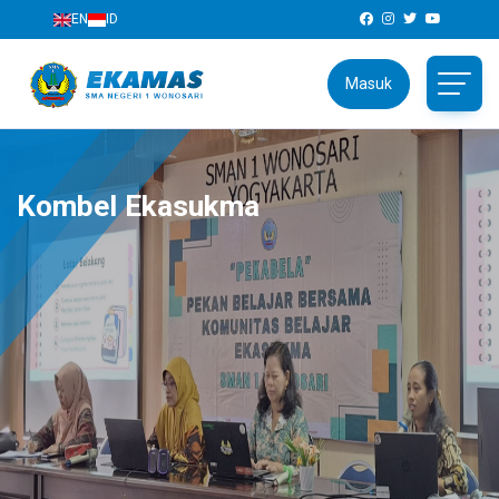
EN
ID
Masuk
Kombel Ekasukma