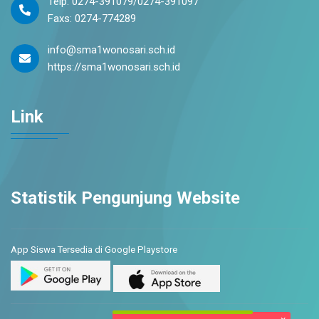
Telp: 0274-391079/0274-391097
Faxs: 0274-774289
info@sma1wonosari.sch.id
https://sma1wonosari.sch.id
Link
Statistik Pengunjung Website
App Siswa Tersedia di Google Playstore