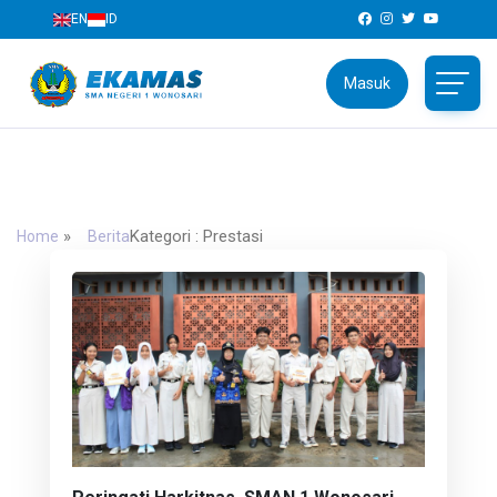
EN
ID
Masuk
SMAN 1 Wonosari
Jl. Brigjen Katamso No.04, Wonosari, Gunungkidul,
Daerah Istimewa Yogyakarta 55813
»
Kategori : Prestasi
Home
Berita