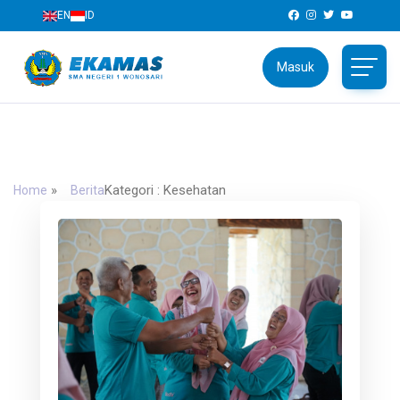
EN
ID
Masuk
SMAN 1 Wonosari
Jl. Brigjen Katamso No.04, Wonosari, Gunungkidul,
Daerah Istimewa Yogyakarta 55813
»
Kategori : Kesehatan
Home
Berita