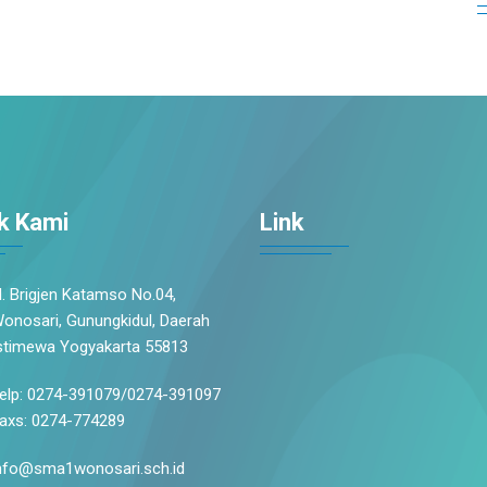
k Kami
Link
l. Brigjen Katamso No.04,
onosari, Gunungkidul, Daerah
stimewa Yogyakarta 55813
elp: 0274-391079/0274-391097
axs: 0274-774289
nfo@sma1wonosari.sch.id