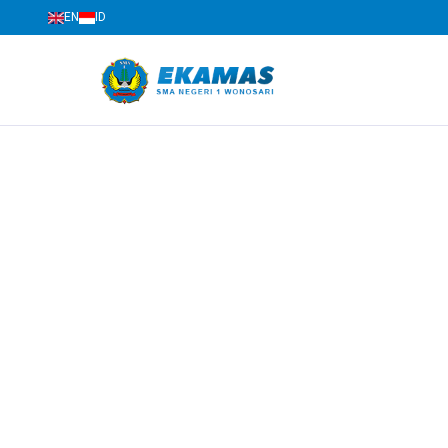
EN
ID
SMAN 1 Wonosari
Jl. Brigjen Katamso No.04, Wonosari, Gunungkidu