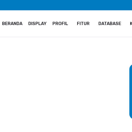
BERANDA
DISPLAY
PROFIL
FITUR
DATABASE
l, Daerah Istimewa Yogyakarta 55813