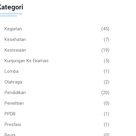
Kategori
Kegiatan
(45)
Kesehatan
(7)
Kesiswaan
(19)
Kunjungan Ke Ekamas
(5)
Lomba
(1)
Olahraga
(2)
Pendidikan
(20)
Penelitian
(0)
PPDB
(1)
Prestasi
(1)
Reuni
(0)