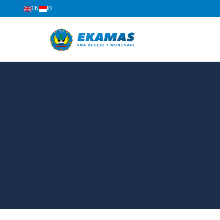
EN
ID