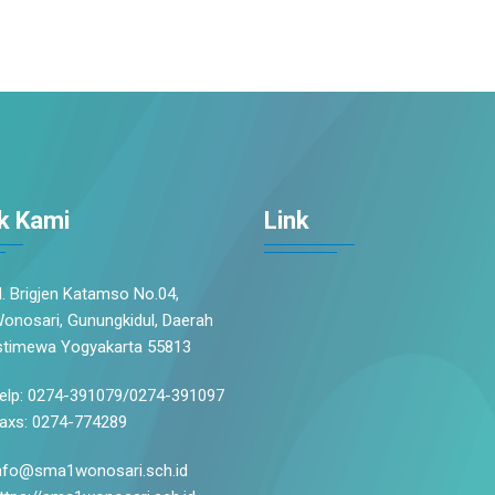
k Kami
Link
l. Brigjen Katamso No.04,
onosari, Gunungkidul, Daerah
stimewa Yogyakarta 55813
elp: 0274-391079/0274-391097
axs: 0274-774289
nfo@sma1wonosari.sch.id