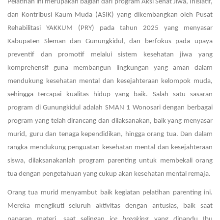
Pelatihan ini merupakan bagian dari program Aksi Sehat Jiwa, Inisiatif,
dan Kontribusi Kaum Muda (ASIK) yang dikembangkan oleh Pusat
Rehabilitasi YAKKUM (PRY) pada tahun 2025 yang menyasar
Kabupaten Sleman dan Gunungkidul, dan berfokus pada upaya
preventif dan promotif melalui sistem kesehatan jiwa yang
komprehensif guna membangun lingkungan yang aman dalam
mendukung kesehatan mental dan kesejahteraan kelompok muda,
sehingga tercapai kualitas hidup yang baik. Salah satu sasaran
program di Gunungkidul adalah SMAN 1 Wonosari dengan berbagai
program yang telah dirancang dan dilaksanakan, baik yang menyasar
murid, guru dan tenaga kependidikan, hingga orang tua. Dan dalam
rangka mendukung penguatan kesehatan mental dan kesejahteraan
siswa, dilaksanakanlah program parenting untuk membekali orang
tua dengan pengetahuan yang cukup akan kesehatan mental remaja.
Orang tua murid menyambut baik kegiatan pelatihan parenting ini.
Mereka mengikuti seluruh aktivitas dengan antusias, baik saat
paparan materi, saat selingan
ice breaking
yang dipandu Ibu