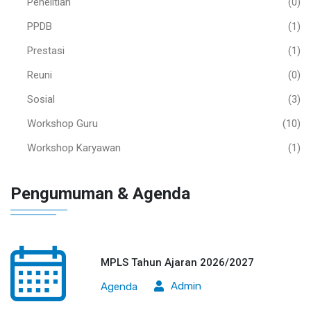
Penelitian
(0)
PPDB
(1)
Prestasi
(1)
Reuni
(0)
Sosial
(3)
Workshop Guru
(10)
Workshop Karyawan
(1)
Pengumuman & Agenda
MPLS Tahun Ajaran 2026/2027
Admin
Agenda