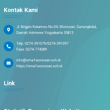
Kontak Kami
Jl. Brigjen Katamso No.04, Wonosari, Gunungkidul,
Daerah Istimewa Yogyakarta 55813
Telp: 0274-391079/0274-391097
Faxs: 0274-774289
info@sma1wonosari.sch.id
https://sma1wonosari.sch.id
Link