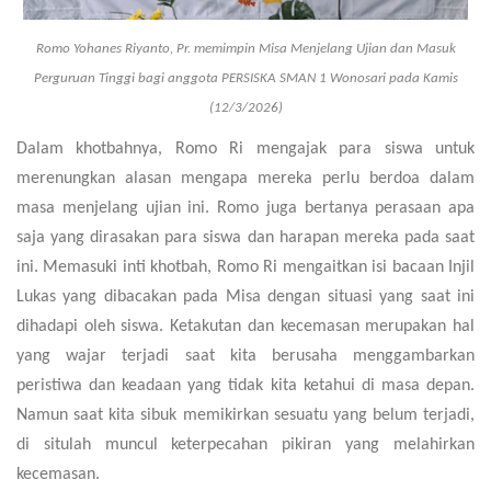
Romo Yohanes Riyanto, Pr. memimpin Misa Menjelang Ujian dan Masuk
Perguruan Tinggi bagi anggota PERSISKA SMAN 1 Wonosari pada Kamis
(12/3/2026)
Dalam khotbahnya, Romo Ri mengajak para siswa untuk
merenungkan alasan mengapa mereka perlu berdoa dalam
masa menjelang ujian ini. Romo juga bertanya perasaan apa
saja yang dirasakan para siswa dan harapan mereka pada saat
ini. Memasuki inti khotbah, Romo Ri mengaitkan isi bacaan Injil
Lukas yang dibacakan pada Misa dengan situasi yang saat ini
dihadapi oleh siswa. Ketakutan dan kecemasan merupakan hal
yang wajar terjadi saat kita berusaha menggambarkan
peristiwa dan keadaan yang tidak kita ketahui di masa depan.
Namun saat kita sibuk memikirkan sesuatu yang belum terjadi,
di situlah muncul keterpecahan pikiran yang melahirkan
kecemasan.