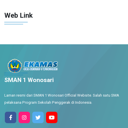
Web Link
SMAN 1 Wonosari
Laman resmi dari SMAN 1 Wonosari Official Website. Salah satu SMA
pelaksana Program Sekolah Penggerak di Indonesia.