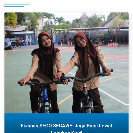
Ekamas SEGO SEGAWE: Jaga Bumi Lewat
Langkah Kecil